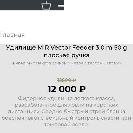
Главная
Фидерные удилища MIR Vector
Удилище MIR Vector Feeder 3.0 m 50 g
плоская ручка
Фидер Мир Вектор длиной 3 метра с тестом 50 грамм
12500 ₽
12 000 ₽
Фидерное удилище легкого класса,
разработанное для ловли на коротких
дистанциях. Средне-быстрый строй бланка
обеспечивает стабильный контроль снасти при
темповой ловле.