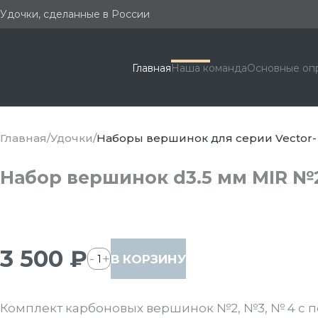
Удочки, сделанные в России
Главная
Наша команда
Основные оп
Главная
Удочки
Наборы вершинок для серии Vector-
Набор вершинок d3.5 мм MIR №2 
3 500 ₽
-
+
В КОРЗИНУ
1
Комплект карбоновых вершинок №2, №3, № 4 с п