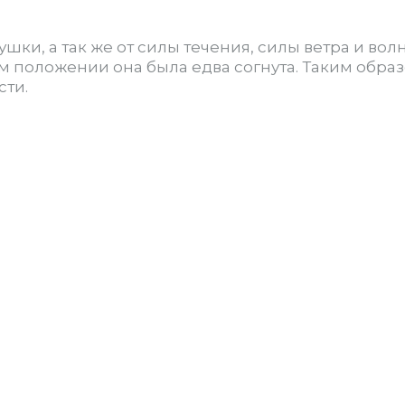
шки, а так же от силы течения, силы ветра и вол
м положении она была едва согнута. Таким обра
сти.