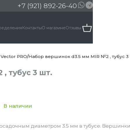
+7 (921) 892-26-40
ределения
Контакты
О магазине
Отзывы
 Vector PRO
Набор вершинок d3.5 мм MIR №2 , тубус 3 
, тубус 3 шт.
В наличии
осадочным диаметром 3.5 мм в тубусе. Вершинки